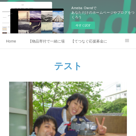
Ameba Owndで
あなただけのホームページやブログをつ
くろう
今すぐ試す
Home
【物品寄付で一緒に場作り】
【てつなぐ応援募金について】
★てつなぐstore★
テスト